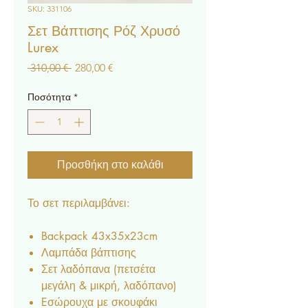
SKU: 331106
Σετ Βάπτισης Ρόζ Χρυσό
Lurex
Κανονική
Τιμή
 310,00 € 
280,00 €
τιμή
Έκπτωσης
Ποσότητα
*
Προσθήκη στο καλάθι
Το σετ περιλαμβάνει:
Backpack 43x35x23cm
Λαμπάδα βάπτισης
Σετ λαδόπανα (πετσέτα
μεγάλη & μικρή, λαδόπανο)
Eσώρουχα με σκουφάκι