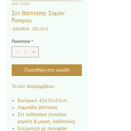
SKU: 331061
Σετ Βάπτισης Σομόν
Pampas
Κανονική
Τιμή
 310,00 € 
280,00 €
τιμή
Έκπτωσης
Ποσότητα
*
Προσθήκη στο καλάθι
Το σετ περιλαμβάνει:
Backpack 43x35x23cm
Λαμπάδα βάπτισης
Σετ λαδόπανα (πετσέτα
μεγάλη & μικρή, λαδόπανο)
Eσώρουχα με σκουφάκι