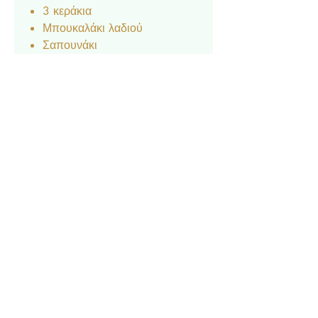
3 κεράκια
Μπουκαλάκι λαδιού
Σαπουνάκι
Νεσεσέρ
Βιβλίο των ευχών
Επικοινωνία
Σχετικά με εμάς
Πολιτική Απορρήτου
Τρόπος Πληρωμής
Τρόπος
Απο
στολής & Επιστροφές