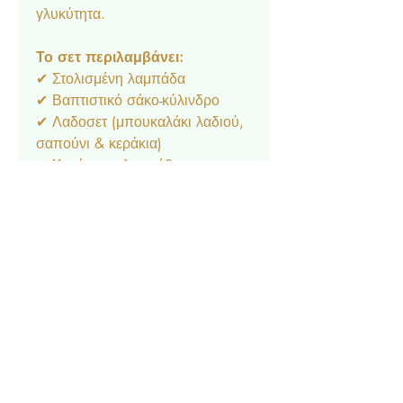
γλυκύτητα.
Το σετ περιλαμβάνει:
✔ Στολισμένη λαμπάδα
✔ Βαπτιστικό σάκο-κύλινδρο
✔ Λαδοσετ (μπουκαλάκι λαδιού,
σαπούνι & κεράκια)
✔ Κεράκια κολυμπήθρας
✔ Λαδόπανα
✔ Βιβλίο ευχών
Ιδανικό για μια βάπτιση με
φυσική ομορφιά και μοντέρνα
αίσθηση!
Επικοινωνία