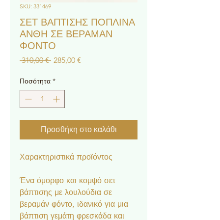
SKU: 331469
ΣΕΤ ΒΑΠΤΙΣΗΣ ΠΟΠΛΙΝΑ
ΑΝΘΗ ΣΕ ΒΕΡΑΜΑΝ
ΦΟΝΤΟ
Κανονική
Τιμή
 310,00 € 
285,00 €
τιμή
Έκπτωσης
Ποσότητα
*
Προσθήκη στο καλάθι
Χαρακτηριστικά προϊόντος
Ένα όμορφο και κομψό σετ
βάπτισης με λουλούδια σε
βεραμάν φόντο, ιδανικό για μια
βάπτιση γεμάτη φρεσκάδα και