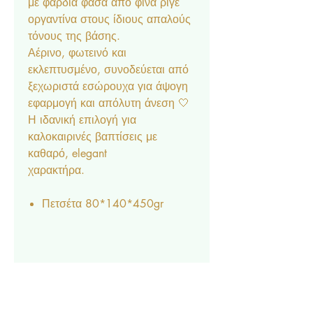
με φαρδιά φάσα από φίνα ριγέ
οργαντίνα στους ίδιους απαλούς
τόνους της βάσης.
Αέρινο, φωτεινό και
εκλεπτυσμένο, συνοδεύεται από
ξεχωριστά εσώρουχα για άψογη
εφαρμογή και απόλυτη άνεση 🤍
Η ιδανική επιλογή για
καλοκαιρινές βαπτίσεις με
καθαρό, elegant
χαρακτήρα.
Πετσέτα 80*140*450gr
Πετσέτα παπά 30*40*450gr