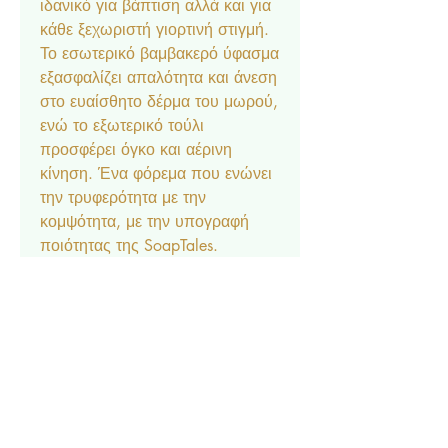
ιδανικό για βάπτιση αλλά και για
κάθε ξεχωριστή γιορτινή στιγμή.
Το εσωτερικό βαμβακερό ύφασμα
εξασφαλίζει απαλότητα και άνεση
στο ευαίσθητο δέρμα του μωρού,
ενώ το εξωτερικό τούλι
προσφέρει όγκο και αέρινη
κίνηση. Ένα φόρεμα που ενώνει
την τρυφερότητα με την
κομψότητα, με την υπογραφή
ποιότητας της SoapTales.
Νούμερο 0-12
Περιλαμβάνει και κορδέλα με
φιόγκο.
Σύνθεση Υφάσματος
Εξωτερικό (τούλι): 100%
Πολυεστέρας
Εσωτερικό ύφασμα: 100%
Βαμβάκι