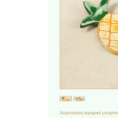
Χειροποίητη κεραμική μπομπον