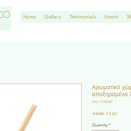
Home
Gallery
Testimonials
Events
S
Αρωματικό χώ
αποξηραμένα 
SKU: ST00687
Regular
Sale
 €4.00 
€3.60
Price
Price
Quantity
*