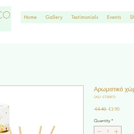
Home
Gallery
Testimonials
Events
S
Αρωματικό χώ
SKU: ST00875
Regular
Sale
 €4.40 
€3.90
Price
Price
Quantity
*