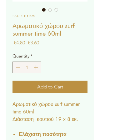
SKU: ST00735
Αρωματικό χώρου surf
summer time 60ml
Regular
Sale
 €4.80 
€3.60
Price
Price
Quantity
*
Add to Cart
Αρωματικό χώρου surf summer
time 60ml
Διάσταση κουτιού 19 x 8 εκ.
Ελάχιστη ποσότητα