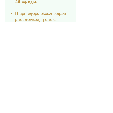
48 τεμάχια.
Η τιμή αφορά ολοκληρωμένη
μπομπονιέρα, η οποία
περιλαμβάνει 5 κουφέτα
Crispy, τούλι και κορδέλα.
Διαθέσιμο κατόπιν
παραγγελίας.
Δεν είναι δυνατή η αποστολή
δειγμάτων.
Contact
Privacy Policy
© 2022 by Forever Deco