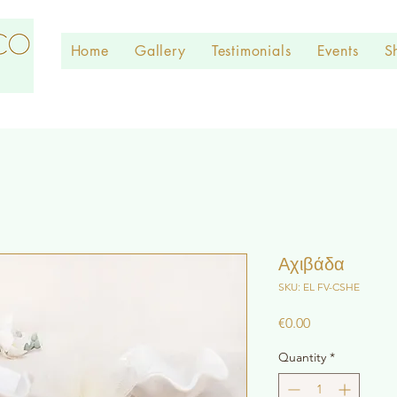
Home
Gallery
Testimonials
Events
S
Αχιβάδα
SKU: EL FV-CSHE
Price
€0.00
Quantity
*