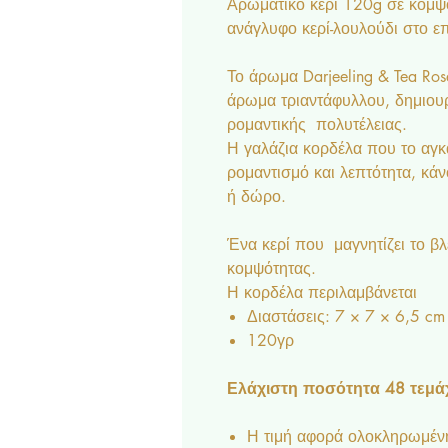
Αρωματικό κερί 120g σε κομψ
ανάγλυφο κερί-λουλούδι στο ε
Το άρωμα Darjeeling & Tea Ro
άρωμα τριαντάφυλλου, δημιου
ρομαντικής πολυτέλειας.
Η γαλάζια κορδέλα που το αγκ
ρομαντισμό και λεπτότητα, κά
ή δώρο.
Ένα κερί που μαγνητίζει το βλ
κομψότητας.
Η κορδέλα περιλαμβάνεται
Διαστάσεις: 7 × 7 × 6,5 cm
120γρ
Ελάχιστη ποσότητα 48 τεμάχ
Η τιμή αφορά ολοκληρωμένη