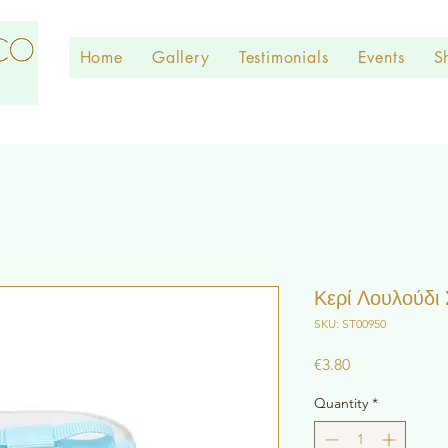
Home
Gallery
Testimonials
Events
S
Κερί Λουλούδι 
SKU: ST00950
Price
€3.80
Quantity
*