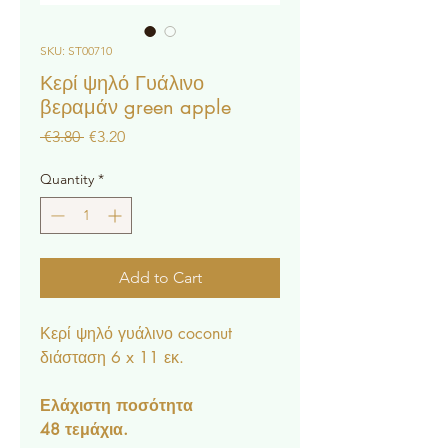
SKU: ST00710
Κερί ψηλό Γυάλινο
βεραμάν green apple
Regular
Sale
 €3.80 
€3.20
Price
Price
Quantity
*
Add to Cart
Κερί ψηλό γυάλινο coconut
διάσταση 6 x 11 εκ
.
Ελάχιστη ποσότητα
48 τεμάχια.