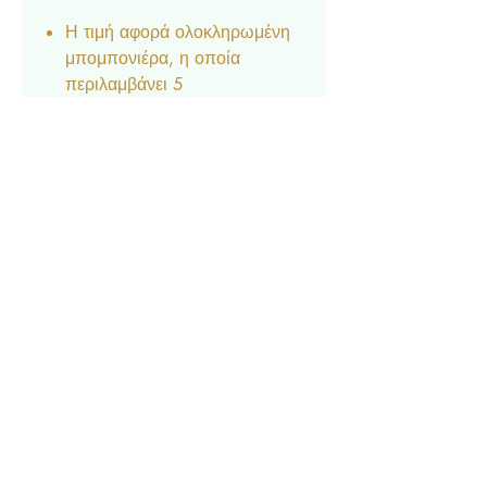
Η τιμή αφορά ολοκληρωμένη
μπομπονιέρα, η οποία
περιλαμβάνει 5
κουφέτα Crispy, τούλι και
κορδέλα.
Διαθέσιμο Κατόπιν
Παραγγελίας.
Δεν είναι δυνατή η αποστολή
δειγμάτων.
Contact
Privacy Policy
© 2022 by Forever Deco