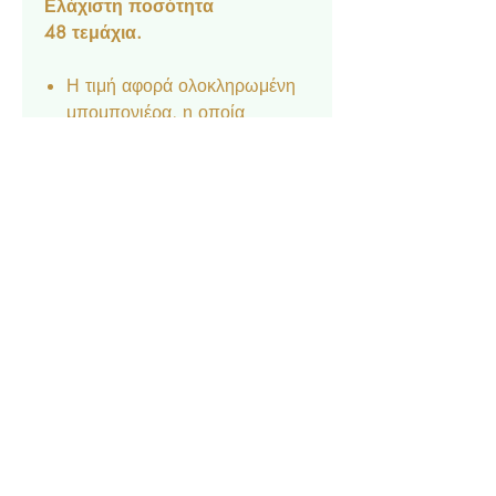
Ελάχιστη ποσότητα
48 τεμάχια.
Η τιμή αφορά ολοκληρωμένη
μπομπονιέρα, η οποία
περιλαμβάνει 5 κουφέτα
Crispy, τούλι και κορδέλα.
Διαθέσιμο κατόπιν
παραγγελίας.
Δεν είναι δυνατή η αποστολή
δειγμάτων.
Contact
Privacy Policy
© 2022 by Forever Deco