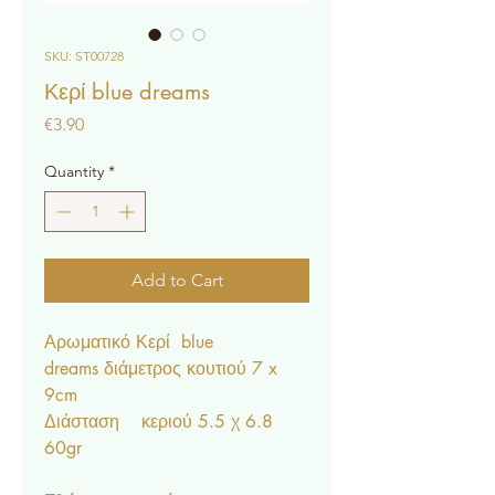
SKU: ST00728
Κερί blue dreams
Price
€3.90
Quantity
*
Add to Cart
Αρωματικό Κερί blue
dreams διάμετρος κουτιού 7 x
9cm
Διάσταση κεριού 5.5 χ 6.8
60gr