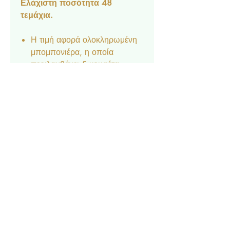
Ελάχιστη ποσότητα 48
τεμάχια.
Η τιμή αφορά ολοκληρωμένη
μπομπονιέρα, η οποία
περιλαμβάνει 5 κουφέτα
Crispy, τούλι και κορδέλα.
Διαθέσιμο Κατόπιν
Παραγγελίας.
Δεν είναι δυνατή η αποστολή
δειγμάτων.
Contact
Privacy Policy
© 2022 by Forever Deco