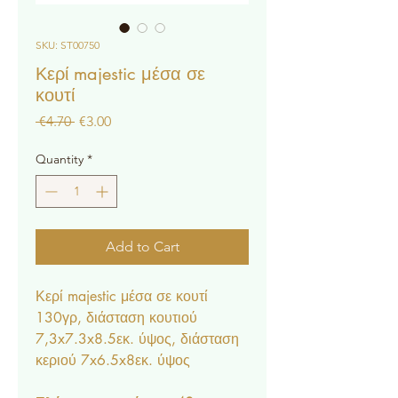
SKU: ST00750
Κερί majestic μέσα σε
κουτί
Regular
Sale
 €4.70 
€3.00
Price
Price
Quantity
*
Add to Cart
Κερί majestic μέσα σε κουτί
130γρ, διάσταση κουτιού
7,3x7.3x8.5εκ. ύψος, διάσταση
κεριού 7x6.5x8εκ. ύψος