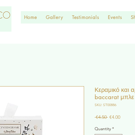
Home
Gallery
Testimonials
Events
S
Κεραμικό και 
baccarat μπλε
SKU: ST00886
Regular
Sale
 €4.50 
€4.00
Price
Price
Quantity
*