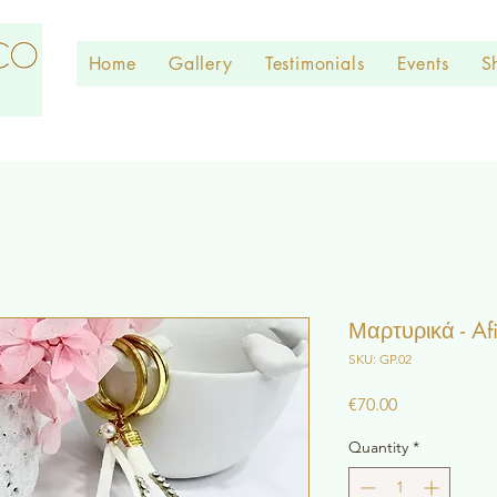
Home
Gallery
Testimonials
Events
S
Μαρτυρικά - Af
SKU: GP.02
Price
€70.00
Quantity
*