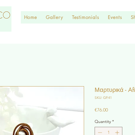
Home
Gallery
Testimonials
Events
S
Μαρτυρικά - Af
SKU: GP.41
Price
€76.00
Quantity
*