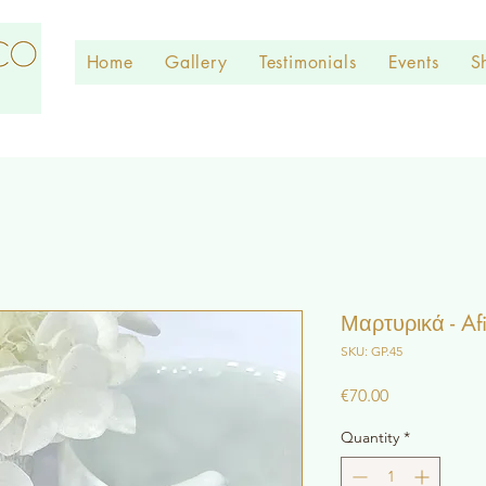
Home
Gallery
Testimonials
Events
S
Μαρτυρικά - Af
SKU: GP.45
Price
€70.00
Quantity
*