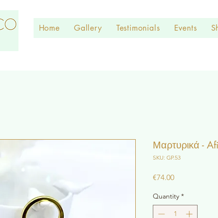
Home
Gallery
Testimonials
Events
S
Μαρτυρικά - Af
SKU: GP.53
Price
€74.00
Quantity
*