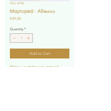
SKU: GP.80
Μαρτυρικά - Afitexno
Price
€44.00
Quantity
*
Add to Cart
Πέτου με επάργυρο σταυρό.
* Η τιμή αφορά 50τμχ.
Contact
Privacy Policy
© 2022 by Forever Deco