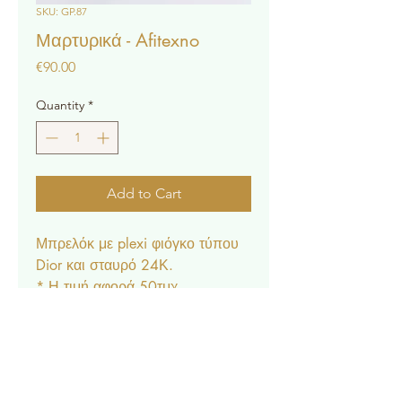
SKU: GP.87
Μαρτυρικά - Afitexno
Price
€90.00
Quantity
*
Add to Cart
Μπρελόκ με plexi φιόγκο τύπου
Dior και σταυρό 24Κ.
* Η τιμή αφορά 50τμχ
Μαρτυρικά - Afitexno