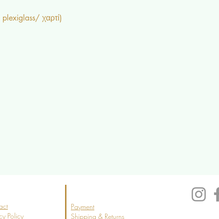
plexiglass/ χαρτί)
act
Payment
cy Policy
Shipping & Returns