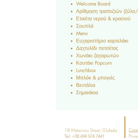
Welcome Board
Αρίθμηση τραπεζιών (ξύλο/ 
Ετικέτα νερού & κρασιού
Σουπλά
Menu
Ευχαριστήριο καρτελάκι
Δαχτυλίδι πετσέτας
Χωνάκι ζαχαρωτών
Κουτάκι Popcorn
Lunchbox
Μπλόκ & μπογιές
Βεντάλια
Σημαιάκια
Cont
18 Metsovou Street
, Glyfada
Priva
Tel: +30 694
574 7441