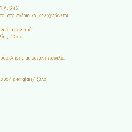
.Π.Α. 24%
αι στο σχέδιο και δεν χρεώνεται
εται στην τιμή.
ίας: 20τμχ.
ρόσκλησης με μεγάλη ποικιλία
ρο/ plexiglass/ ξύλο)