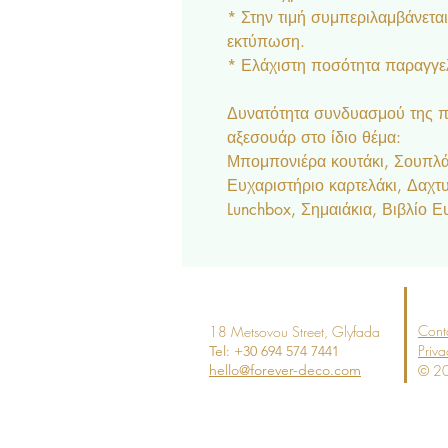
* Στην τιμή συμπεριλαμβάνετα
εκτύπωση.
* Ελάχιστη ποσότητα παραγγελ
Δυνατότητα συνδυασμού της π
αξεσουάρ στο ίδιο θέμα:
Μπομπονιέρα κουτάκι, Σουπλά,
Ευχαριστήριο καρτελάκι, Δαχτ
Lunchbox, Σημαιάκια, Βιβλίο Ε
Cont
18 Metsovou Street
, Glyfada
Priva
Tel: +30 694
574 7441
hello@forever-deco.com
© 20