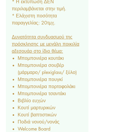
* Η εκτύπωση ΔΕΝ
περιλαμβάνεται στην τιμή.
* Ελάχιστη ποσότητα
παραγγελίας: 20τμχ.
Δυνατότητα συνδυασμού της
πρόσκλησης με μεγάλη ποικιλία
αξεσουάρ στο ίδιο θέμα:
Μπομπονιέρα κουτάκι
Μπομπονιέρα σουβέρ
(μάρμαρο/ plexiglass/ ξύλο)
Μπομπονιέρα πουγκί
Μπομπονιέρα πορτοφολάκι
Μπομπονιέρα τσαντάκι
Βιβλίο ευχών
Κουτί μαρτυρικών
Κουτί βαπτιστικών
Ποδιά νονού/νονάς
Welcome Board