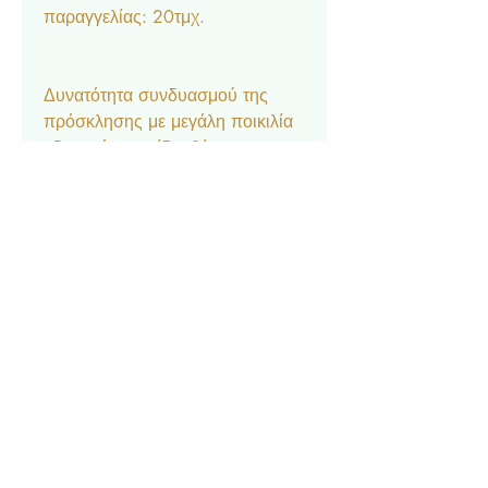
παραγγελίας: 20τμχ.
Δυνατότητα συνδυασμού της
πρόσκλησης με μεγάλη ποικιλία
αξεσουάρ στο ίδιο θέμα:
Μπομπονιέρα κουτάκι, Σουπλά,
Ετικέτα νερού και κρασιού,
Ευχαριστήριο καρτελάκι,
Δαχτυλίδι πετσέτας, Χωνάκι
ζαχαρωτών, Lunchbox,
Σημαιάκια, Βιβλίο Ευχών.
Contact
Privacy Policy
© 2022 by Forever Deco