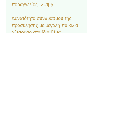
παραγγελίας: 20τμχ.
Δυνατότητα συνδυασμού της
πρόσκλησης με μεγάλη ποικιλία
αξεσουάρ στο ίδιο θέμα:
Μπομπονιέρα κουτάκι, Σουπλά,
Ετικέτα νερού και κρασιού,
Ευχαριστήριο καρτελάκι,
Δαχτυλίδι πετσέτας, Χωνάκι
ζαχαρωτών, Lunchbox,
Σημαιάκια, Βιβλίο Ευχών.
Contact
Privacy Policy
© 2022 by Forever Deco