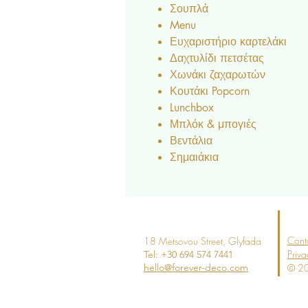
Σουπλά
Menu
Ευχαριστήριο καρτελάκι
Δαχτυλίδι πετσέτας
Χωνάκι ζαχαρωτών
Κουτάκι Popcorn
Lunchbox
Μπλόκ & μπογιές
Βεντάλια
Σημαιάκια
Cont
18 Metsovou Street
, Glyfada
Priva
Tel: +30 694
574 7441
hello@forever-deco.com
© 20