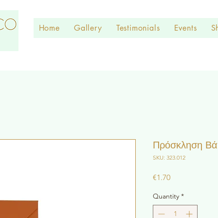
Home
Gallery
Testimonials
Events
S
Πρόσκληση Βά
SKU: 323.012
Price
€1.70
Quantity
*