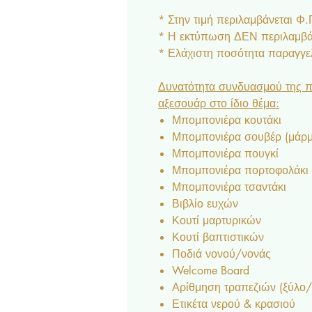
* Στην τιμή περιλαμβάνεται Φ
* Η εκτύπωση ΔΕΝ περιλαμβάν
* Ελάχιστη ποσότητα παραγγελ
Δυνατότητα συνδυασμού της π
αξεσουάρ στο ίδιο θέμα:
Μπομπονιέρα κουτάκι
Μπομπονιέρα σουβέρ (μάρμα
Μπομπονιέρα πουγκί
Μπομπονιέρα πορτοφολάκι
Μπομπονιέρα τσαντάκι
Βιβλίο ευχών
Κουτί μαρτυρικών
Κουτί βαπτιστικών
Ποδιά νονού/νονάς
Welcome Board
Αρίθμηση τραπεζιών (ξύλο/ 
Ετικέτα νερού & κρασιού