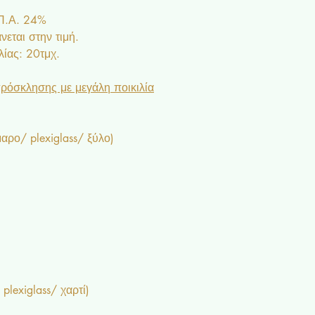
.Π.Α. 24%
εται στην τιμή.
ίας: 20τμχ.
ρόσκλησης με μεγάλη ποικιλία
ρο/ plexiglass/ ξύλο)
plexiglass/ χαρτί)