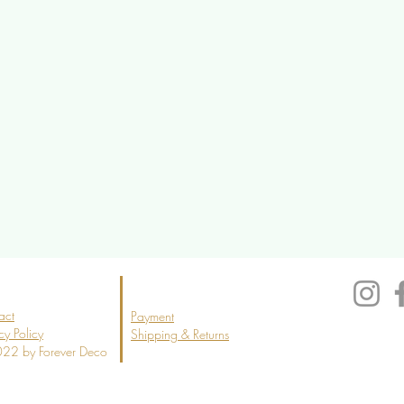
act
Payment
cy Policy
Shipping & Returns
22 by Forever Deco