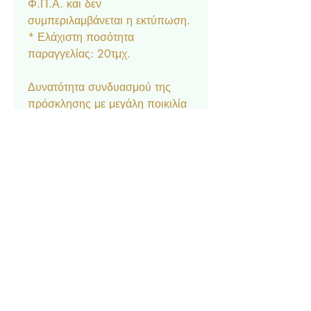
Φ.Π.Α. και δεν
συμπεριλαμβάνεται η εκτύπωση.
* Ελάχιστη ποσότητα
παραγγελίας: 20τμχ.
Δυνατότητα συνδυασμού της
πρόσκλησης με μεγάλη ποικιλία
αξεσουάρ στο ίδιο θέμα:
Μπομπονιέρα κουτάκι, Σουπλά,
Ετικέτα νερού και κρασιού,
Ευχαριστήριο καρτελάκι,
Δαχτυλίδι πετσέτας, Χωνάκι
ζαχαρωτών, Lunchbox,
Σημαιάκια, Βιβλίο Ευχών.
Contact