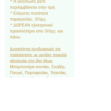
* Η εκτύπωση ΔΕΝ
περιλαμβάνεται στην τιμή.
* Ελάχιστη ποσότητα
παραγγελίας: 20τμχ.
* ΔΩΡΕΑΝ ηλεκτρονικό
προσκλητήριο απο 30τμχ. και
πάνω.
Δυνατότητα συνδυασμού της
πρόσκλησης με μεγάλη ποικιλία
αξεσουάρ στο ίδιο θέμα:
Μπομπονιέρα κουτάκι, Σουβέρ,
Πουγκί, Πορτοφολάκι, Τσαντάκι,
Σουπλά, Αρίθμηση, Ετικέτα
Νερού & Κρασιού, Menu,
Ευχαριστήριο Καρτελάκι,
Δαχτυλίδι Πετσέτας, Χωνάκι
Ζαχαρωτών, Κουτάκι Popcorn,
Lunchbox, Μπλόκ & Μπογιές,