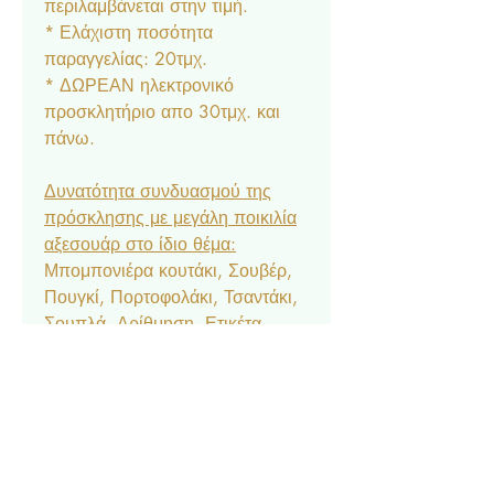
περιλαμβάνεται στην τιμή.
* Ελάχιστη ποσότητα
παραγγελίας: 20τμχ.
* ΔΩΡΕΑΝ ηλεκτρονικό
προσκλητήριο απο 30τμχ. και
πάνω.
Δυνατότητα συνδυασμού της
πρόσκλησης με μεγάλη ποικιλία
αξεσουάρ στο ίδιο θέμα:
Μπομπονιέρα κουτάκι, Σουβέρ,
Πουγκί, Πορτοφολάκι, Τσαντάκι,
Σουπλά, Αρίθμηση, Ετικέτα
Νερού & Κρασιού, Menu,
Ευχαριστήριο Καρτελάκι,
Δαχτυλίδι Πετσέτας, Χωνάκι
Ζαχαρωτών, Κουτάκι Popcorn,
Lunchbox, Μπλόκ & Μπογιές,
Βεντάλια, Σημαιάκια, Βιβλίο