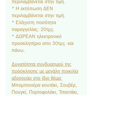
περιλαμβάνεται στην τιμή.
* Η εκτύπωση ΔΕΝ
περιλαμβάνεται στην τιμή.
* Ελάχιστη ποσότητα
παραγγελίας: 20τμχ.
* ΔΩΡΕΑΝ ηλεκτρονικό
προσκλητήριο απο 30τμχ. και
πάνω.
Δυνατότητα συνδυασμού της
πρόσκλησης με μεγάλη ποικιλία
αξεσουάρ στο ίδιο θέμα:
Μπομπονιέρα κουτάκι, Σουβέρ,
Πουγκί, Πορτοφολάκι, Τσαντάκι,
Σουπλά, Αρίθμηση, Ετικέτα
Νερού & Κρασιού, Menu,
Ευχαριστήριο Καρτελάκι,
Δαχτυλίδι Πετσέτας, Χωνάκι
Ζαχαρωτών, Κουτάκι Popcorn,