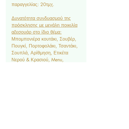
παραγγελίας: 20τμχ.
Δυνατότητα συνδυασμού της
πρόσκλησης με μεγάλη ποικιλία
αξεσουάρ στο ίδιο θέμα:
Μπομπονιέρα κουτάκι, Σουβέρ,
Πουγκί, Πορτοφολάκι, Τσαντάκι,
Σουπλά, Αρίθμηση, Ετικέτα
Νερού & Κρασιού, Menu,
Ευχαριστήριο Καρτελάκι,
Δαχτυλίδι Πετσέτας, Χωνάκι
Ζαχαρωτών, Κουτάκι Popcorn,
Lunchbox, Μπλόκ & Μπογιές,
Βεντάλια, Σημαιάκια, Βιβλίο
Ευχών, Κουτί Μαρτυρικών, Κουτί
Βαπτιστικών, Ποδιά Νονού/
Νονάς, Welcome Board.