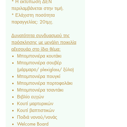
* Η εκτύπωση ΔΕΝ
περιλαμβάνεται στην τιμή.
* Ελάχιστη ποσότητα
παραγγελίας: 20τμχ.
Δυνατότητα συνδυασμού της
πρόσκλησης με μεγάλη ποικιλία
αξεσουάρ στο ίδιο θέμα:
Μπομπονιέρα κουτάκι
Μπομπονιέρα σουβέρ
(μάρμαρο/ plexiglass/ ξύλο)
Μπομπονιέρα πουγκί
Μπομπονιέρα πορτοφολάκι
Μπομπονιέρα τσαντάκι
Βιβλίο ευχών
Κουτί μαρτυρικών
Κουτί βαπτιστικών
Ποδιά νονού/νονάς
Welcome Board