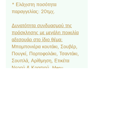
* Ελάχιστη ποσότητα
παραγγελίας: 20τμχ.
Δυνατότητα συνδυασμού της
πρόσκλησης με μεγάλη ποικιλία
αξεσουάρ στο ίδιο θέμα:
Μπομπονιέρα κουτάκι, Σουβέρ,
Πουγκί, Πορτοφολάκι, Τσαντάκι,
Σουπλά, Αρίθμηση, Ετικέτα
Νερού & Κρασιού, Menu,
Ευχαριστήριο Καρτελάκι,
Δαχτυλίδι Πετσέτας, Χωνάκι
Ζαχαρωτών, Κουτάκι Popcorn,
Lunchbox, Μπλόκ & Μπογιές,
Βεντάλια, Σημαιάκια, Βιβλίο
Ευχών, Κουτί Μαρτυρικών, Κουτί
Βαπτιστικών, Ποδιά Νονού/
Νονάς, Welcome Board.