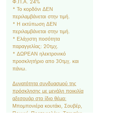
Φ.Π.Α. 24%
* Το κορδόνι ΔΕΝ
περιλαμβάνεται στην τιμή.
* Η εκτύπωση ΔΕΝ
περιλαμβάνεται στην τιμή.
* Ελάχιστη ποσότητα
παραγγελίας: 20τμχ.
* ΔΩΡΕΑΝ ηλεκτρονικό
προσκλητήριο απο 30τμχ. και
πάνω.
Δυνατότητα συνδυασμού της
πρόσκλησης με μεγάλη ποικιλία
αξεσουάρ στο ίδιο θέμα:
Μπομπονιέρα κουτάκι, Σουβέρ,
Πουγκί, Πορτοφολάκι, Τσαντάκι,
Σουπλά, Αρίθμηση, Ετικέτα
Νερού & Κρασιού, Menu,
Ευχαριστήριο Καρτελάκι,