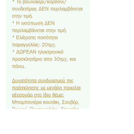
* Το βουλοκέρι/κορδόνι/
συνδετήρας ΔΕΝ περιλαμβάνεται
στην τιμή.
* Η εκτύπωση ΔΕΝ
περιλαμβάνεται στην τιμή.
* Ελάχιστη ποσότητα
παραγγελίας: 20τμχ.
* ΔΩΡΕΑΝ ηλεκτρονικό
προσκλητήριο απο 30τμχ. και
πάνω.
Δυνατότητα συνδυασμού της
πρόσκλησης με μεγάλη ποικιλία
αξεσουάρ στο ίδιο θέμα:
Μπομπονιέρα κουτάκι, Σουβέρ,
Πουγκί, Πορτοφολάκι, Τσαντάκι,
Σουπλά, Αρίθμηση, Ετικέτα
Νερού & Κρασιού, Menu,
Ευχαριστήριο Καρτελάκι,