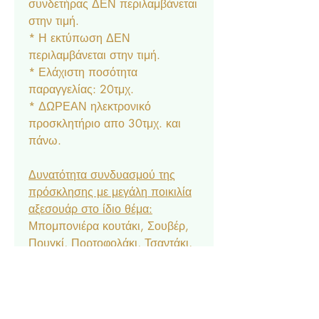
συνδετήρας ΔΕΝ περιλαμβάνεται
στην τιμή.
* Η εκτύπωση ΔΕΝ
περιλαμβάνεται στην τιμή.
* Ελάχιστη ποσότητα
παραγγελίας: 20τμχ.
* ΔΩΡΕΑΝ ηλεκτρονικό
προσκλητήριο απο 30τμχ. και
πάνω.
Δυνατότητα συνδυασμού της
πρόσκλησης με μεγάλη ποικιλία
αξεσουάρ στο ίδιο θέμα:
Μπομπονιέρα κουτάκι, Σουβέρ,
Πουγκί, Πορτοφολάκι, Τσαντάκι,
Σουπλά, Αρίθμηση, Ετικέτα
Νερού & Κρασιού, Menu,
Ευχαριστήριο Καρτελάκι,
Δαχτυλίδι Πετσέτας, Χωνάκι