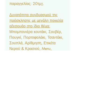
παραγγελίας: 20τμχ.
Δυνατότητα συνδυασμού της
πρόσκλησης με μεγάλη ποικιλία
αξεσουάρ στο ίδιο θέμα:
Μπομπονιέρα κουτάκι, Σουβέρ,
Πουγκί, Πορτοφολάκι, Τσαντάκι,
Σουπλά, Αρίθμηση, Ετικέτα
Νερού & Κρασιού, Menu,
Ευχαριστήριο Καρτελάκι,
Δαχτυλίδι Πετσέτας, Χωνάκι
Ζαχαρωτών, Κουτάκι Popcorn,
Lunchbox, Μπλόκ & Μπογιές,
Βεντάλια, Σημαιάκια, Βιβλίο
Ευχών, Κουτί Μαρτυρικών, Κουτί
Βαπτιστικών, Ποδιά Νονού/
Νονάς, Welcome Board.