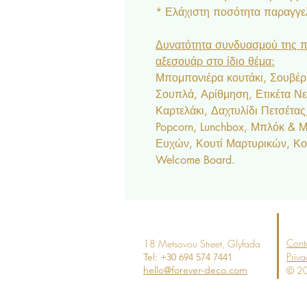
* Ελάχιστη ποσότητα παραγγελ
Δυνατότητα συνδυασμού της π
αξεσουάρ στο ίδιο θέμα:
Μπομπονιέρα κουτάκι, Σουβέρ,
Σουπλά, Αρίθμηση, Ετικέτα Ν
Καρτελάκι, Δαχτυλίδι Πετσέτα
Popcorn, Lunchbox, Μπλόκ & Μπ
Ευχών, Κουτί Μαρτυρικών, Κο
Welcome Board.
Cont
18 Metsovou Street
, Glyfada
Priva
Tel: +30 694
574 7441
hello@forever-deco.com
© 20