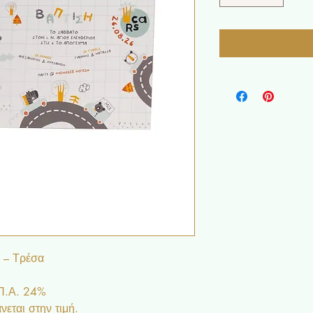
 – Τρέσα
.Π.Α. 24%
εται στην τιμή.