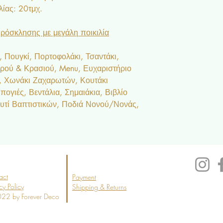
ίας: 20τμχ.
ρόσκλησης με μεγάλη ποικιλία
 Πουγκί, Πορτοφολάκι, Τσαντάκι,
ερού & Κρασιού, Menu, Ευχαριστήριο
ς, Χωνάκι Ζαχαρωτών, Κουτάκι
ογιές, Βεντάλια, Σημαιάκια, Βιβλίο
υτί Βαπτιστικών, Ποδιά Νονού/Νονάς,
act
Payment
cy Policy
Shipping & Returns
22 by Forever Deco