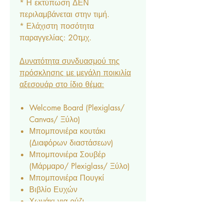
* Η εκτύπωση ΔΕΝ
περιλαμβάνεται στην τιμή.
* Ελάχιστη ποσότητα
παραγγελίας: 20τμχ.
Δυνατότητα συνδυασμού της
πρόσκλησης με μεγάλη ποικιλία
αξεσουάρ στο ίδιο θέμα:
Welcome Board (Plexiglass/
Canvas/ Ξύλο)
Μπομπονιέρα κουτάκι
(Διαφόρων διαστάσεων)
Μπομπονιέρα Σουβέρ
(Μάρμαρο/ Plexiglass/ Ξύλο)
Μπομπονιέρα Πουγκί
Βιβλίο Ευχών
Χωνάκι για ρύζι
Κουτάκι για ρύζι