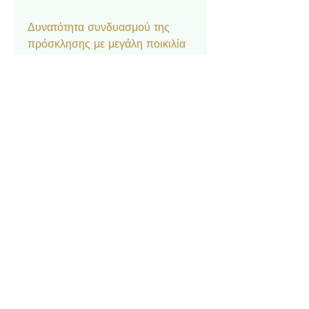
Δυνατότητα συνδυασμού της
πρόσκλησης με μεγάλη ποικιλία
αξεσουάρ στο ίδιο θέμα:
Μπομπονιέρα κουτάκι, Σουπλά,
Ετικέτα νερού και κρασιού,
Ευχαριστήριο καρτελάκι,
Δαχτυλίδι πετσέτας, Χωνάκι
ρυζιού, Βιβλίο Ευχών.
Contact
Privacy Policy
© 2022 by Forever Deco
Payment