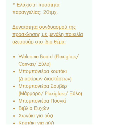
* Ελάχιστη ποσότητα
παραγγελίας: 20τμχ.
Δυνατότητα συνδυασμού της
πρόσκλησης με μεγάλη ποικιλία
αξεσουάρ στο ίδιο θέμα:
Welcome Board (Plexiglass/
Canvas/ Ξύλο)
Μπομπονιέρα κουτάκι
(Διαφόρων διαστάσεων)
Μπομπονιέρα Σουβέρ
(Μάρμαρο/ Plexiglass/ Ξύλο)
Μπομπονιέρα Πουγκί
Βιβλίο Ευχών
Χωνάκι για ρύζι
Κουτάκι για ρύζι
Φακελάκι ριζόχαρτο για ρύζι
Σεφανοθήκη