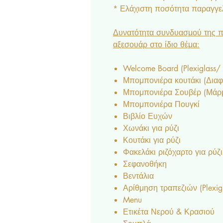
* Ελάχιστη ποσότητα παραγγελ
Δυνατότητα συνδυασμού της π
αξεσουάρ στο ίδιο θέμα:
Welcome Board (Plexiglass/
Μπομπονιέρα κουτάκι (Δια
Μπομπονιέρα Σουβέρ (Μάρμα
Μπομπονιέρα Πουγκί
Βιβλίο Ευχών
Χωνάκι για ρύζι
Κουτάκι για ρύζι
Φακελάκι ριζόχαρτο για ρύζι
Σεφανοθήκη
Βεντάλια
Αρίθμηση τραπεζιών (Plexig
Menu
Ετικέτα Νερού & Κρασιού