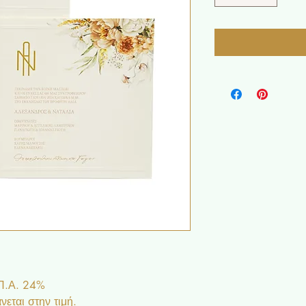
.Π.Α. 24%
εται στην τιμή.