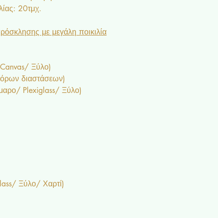
ίας: 20τμχ.
ρόσκλησης με μεγάλη ποικιλία
 Canvas/ Ξύλο)
φόρων διαστάσεων)
ρο/ Plexiglass/ Ξύλο)
lass/ Ξύλο/ Χαρτί)