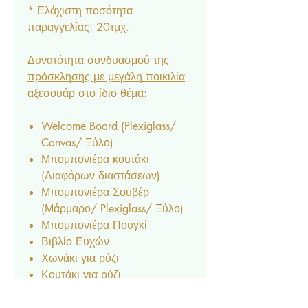
* Ελάχιστη ποσότητα
παραγγελίας: 20τμχ.
Δυνατότητα συνδυασμού της
πρόσκλησης με μεγάλη ποικιλία
αξεσουάρ στο ίδιο θέμα:
Welcome Board (Plexiglass/
Canvas/ Ξύλο)
Μπομπονιέρα κουτάκι
(Διαφόρων διαστάσεων)
Μπομπονιέρα Σουβέρ
(Μάρμαρο/ Plexiglass/ Ξύλο)
Μπομπονιέρα Πουγκί
Βιβλίο Ευχών
Χωνάκι για ρύζι
Κουτάκι για ρύζι
Φακελάκι ριζόχαρτο για ρύζι
Σεφανοθήκη