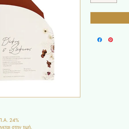
.Π.Α. 24%
εται στην τιμή.