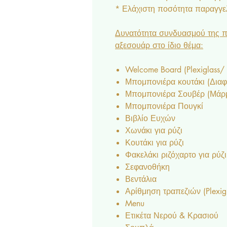
* Ελάχιστη ποσότητα παραγγελ
Δυνατότητα συνδυασμού της π
αξεσουάρ στο ίδιο θέμα:
Welcome Board (Plexiglass/
Μπομπονιέρα κουτάκι (Δια
Μπομπονιέρα Σουβέρ (Μάρμα
Μπομπονιέρα Πουγκί
Βιβλίο Ευχών
Χωνάκι για ρύζι
Κουτάκι για ρύζι
Φακελάκι ριζόχαρτο για ρύζι
Σεφανοθήκη
Βεντάλια
Αρίθμηση τραπεζιών (Plexig
Menu
Ετικέτα Νερού & Κρασιού