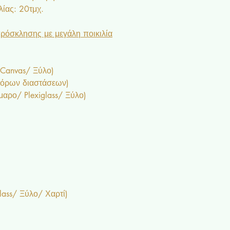
ίας: 20τμχ.
ρόσκλησης με μεγάλη ποικιλία
 Canvas/ Ξύλο)
φόρων διαστάσεων)
ρο/ Plexiglass/ Ξύλο)
lass/ Ξύλο/ Χαρτί)