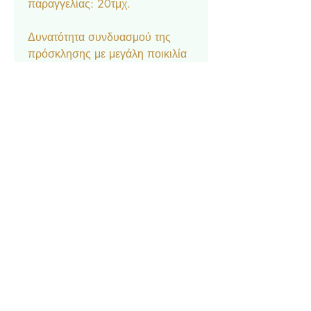
παραγγελίας: 20τμχ.
Δυνατότητα συνδυασμού της
πρόσκλησης με μεγάλη ποικιλία
αξεσουάρ στο ίδιο θέμα:
Μπομπονιέρα κουτάκι, Σουπλά,
Ετικέτα νερού και κρασιού,
Ευχαριστήριο καρτελάκι,
Δαχτυλίδι πετσέτας, Χωνάκι
ρυζιού, Βιβλίο Ευχών.
Contact
Privacy Policy
© 2022 by Forever Deco