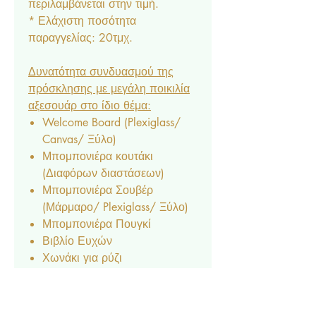
περιλαμβάνεται στην τιμή.
* Ελάχιστη ποσότητα
παραγγελίας: 20τμχ.
Δυνατότητα συνδυασμού της
πρόσκλησης με μεγάλη ποικιλία
αξεσουάρ στο ίδιο θέμα:
Welcome Board (Plexiglass/
Canvas/ Ξύλο)
Μπομπονιέρα κουτάκι
(Διαφόρων διαστάσεων)
Μπομπονιέρα Σουβέρ
(Μάρμαρο/ Plexiglass/ Ξύλο)
Μπομπονιέρα Πουγκί
Βιβλίο Ευχών
Χωνάκι για ρύζι
Κουτάκι για ρύζι
Φακελάκι ριζόχαρτο για ρύζι
Σεφανοθήκη