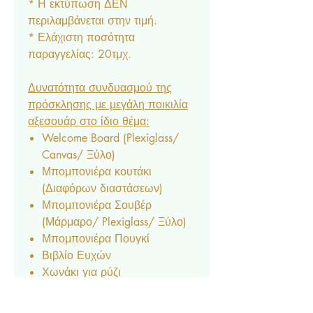
* Η εκτύπωση ΔΕΝ
περιλαμβάνεται στην τιμή.
* Ελάχιστη ποσότητα
παραγγελίας: 20τμχ.
Δυνατότητα συνδυασμού της
πρόσκλησης με μεγάλη ποικιλία
αξεσουάρ στο ίδιο θέμα:
Welcome Board (Plexiglass/
Canvas/ Ξύλο)
Μπομπονιέρα κουτάκι
(Διαφόρων διαστάσεων)
Μπομπονιέρα Σουβέρ
(Μάρμαρο/ Plexiglass/ Ξύλο)
Μπομπονιέρα Πουγκί
Βιβλίο Ευχών
Χωνάκι για ρύζι
Κουτάκι για ρύζι
Φακελάκι ριζόχαρτο για ρύζι