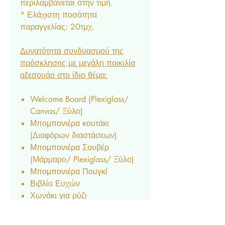
περιλαμβάνεται στην τιμή.
* Ελάχιστη ποσότητα
παραγγελίας: 20τμχ.
Δυνατότητα συνδυασμού της
πρόσκλησης με μεγάλη ποικιλία
αξεσουάρ στο ίδιο θέμα:
Welcome Board (Plexiglass/
Canvas/ Ξύλο)
Μπομπονιέρα κουτάκι
(Διαφόρων διαστάσεων)
Μπομπονιέρα Σουβέρ
(Μάρμαρο/ Plexiglass/ Ξύλο)
Μπομπονιέρα Πουγκί
Βιβλίο Ευχών
Χωνάκι για ρύζι
Κουτάκι για ρύζι
Φακελάκι ριζόχαρτο για ρύζι