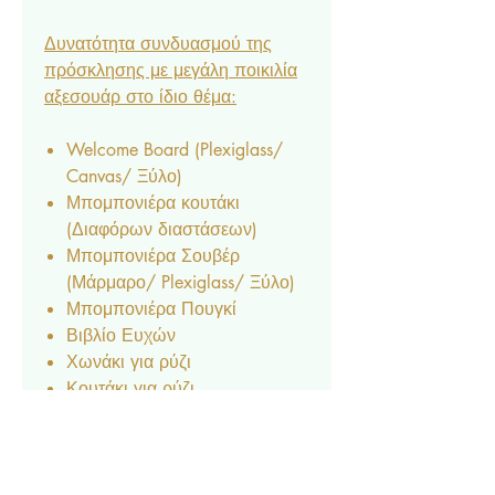
Δυνατότητα συνδυασμού της
πρόσκλησης με μεγάλη ποικιλία
αξεσουάρ στο ίδιο θέμα:
Welcome Board (Plexiglass/
Canvas/ Ξύλο)
Μπομπονιέρα κουτάκι
(Διαφόρων διαστάσεων)
Μπομπονιέρα Σουβέρ
(Μάρμαρο/ Plexiglass/ Ξύλο)
Μπομπονιέρα Πουγκί
Βιβλίο Ευχών
Χωνάκι για ρύζι
Κουτάκι για ρύζι
Φακελάκι ριζόχαρτο για ρύζι
Σεφανοθήκη
Βεντάλια
Αρίθμηση τραπεζιών